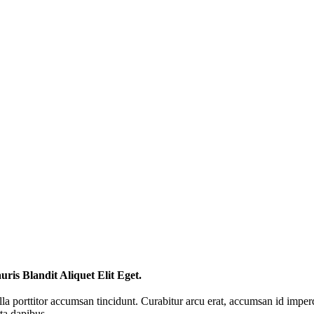
ris Blandit Aliquet Elit Eget.
la porttitor accumsan tincidunt. Curabitur arcu erat, accumsan id imperdi
ta dapibus.