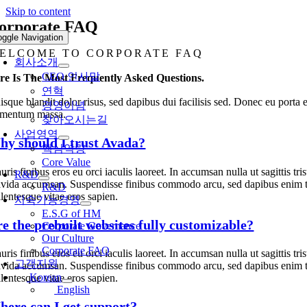
Skip to content
orporate FAQ
oggle Navigation
ELCOME TO CORPORATE FAQ
회사소개
CEO 인사말
re Is The Most Frequently Asked Questions.
연혁
sque blandit dolor risus, sed dapibus dui facilisis sed. Donec eu porta el
경영이념
ementum massa.
찾아오시는길
사업영역
y should I trust Avada?
핵심역량
Core Value
ris finibus eros eu orci iaculis laoreet. In accumsan nulla ut sagittis tr
R&D
avida accumsan. Suspendisse finibus commodo arcu, sed dapibus enim tin
R&D
lentesque vitae eros sapien.
지속가능경영
E.S.G of HM
e the prebuilt websites fully customizable?
Corporate Governance
Our Culture
Corporate FAQ
ris finibus eros eu orci iaculis laoreet. In accumsan nulla ut sagittis tr
고객지원
avida accumsan. Suspendisse finibus commodo arcu, sed dapibus enim tin
Korean
lentesque vitae eros sapien.
English
ere can I get support?