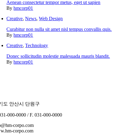
Aenean consectetur tempor metus, eget ut sapien
By
hmcorp01
Creative
,
News
,
Web Design
Curabitur non nulla sit amet nisl tempus convallis quis.
By
hmcorp01
Creative
,
Technology
Donec sollicitudin molestie malesuada mauris blandit.
By
hmcorp01
기도 안산시 단원구
031-000-0000 / F. 031-000-0000
fo@hm-corpo.com
w.hm-corpo.com