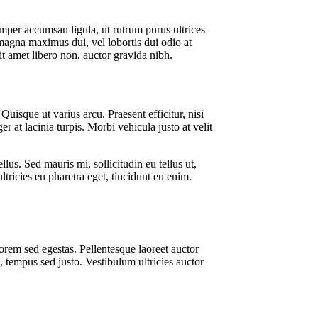
emper accumsan ligula, ut rutrum purus ultrices
 magna maximus dui, vel lobortis dui odio at
it amet libero non, auctor gravida nibh.
 Quisque ut varius arcu. Praesent efficitur, nisi
r at lacinia turpis. Morbi vehicula justo at velit
lus. Sed mauris mi, sollicitudin eu tellus ut,
ltricies eu pharetra eget, tincidunt eu enim.
lorem sed egestas. Pellentesque laoreet auctor
t, tempus sed justo. Vestibulum ultricies auctor