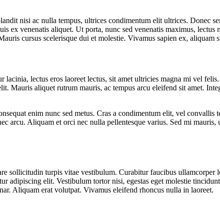
landit nisi ac nulla tempus, ultrices condimentum elit ultrices. Donec s
 quis ex venenatis aliquet. Ut porta, nunc sed venenatis maximus, lectus
 Mauris cursus scelerisque dui et molestie. Vivamus sapien ex, aliquam s
acinia, lectus eros laoreet lectus, sit amet ultricies magna mi vel felis.
it. Mauris aliquet rutrum mauris, ac tempus arcu eleifend sit amet. Intege
consequat enim nunc sed metus. Cras a condimentum elit, vel convallis tel
 nec arcu. Aliquam et orci nec nulla pellentesque varius. Sed mi mauris, u
re sollicitudin turpis vitae vestibulum. Curabitur faucibus ullamcorper 
ur adipiscing elit. Vestibulum tortor nisi, egestas eget molestie tincidun
inar. Aliquam erat volutpat. Vivamus eleifend rhoncus nulla in laoreet.